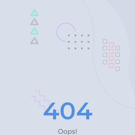
4
0
4
Oops!