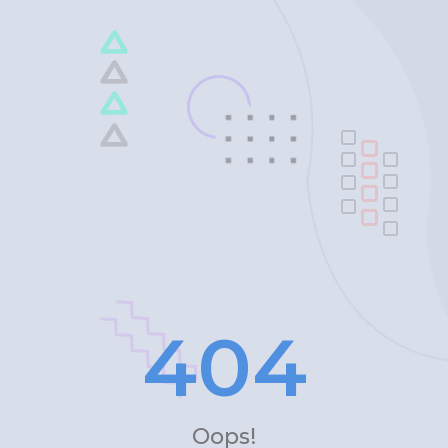
4
0
4
Oops!