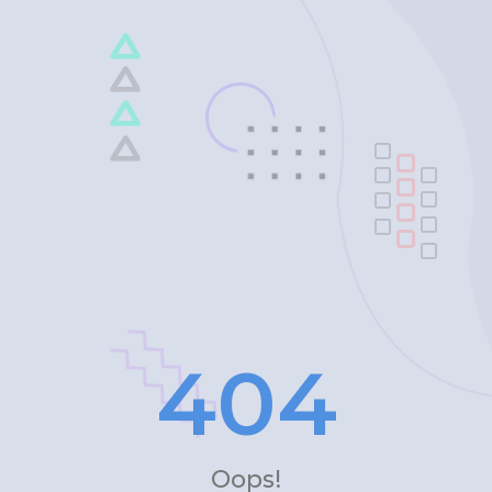
4
0
4
Oops!