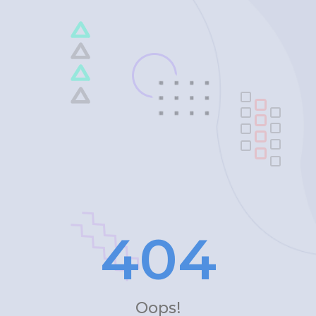
4
0
4
Oops!