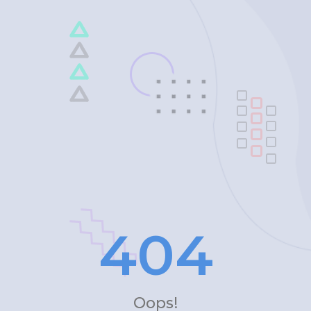
4
0
4
Oops!