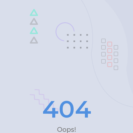
4
0
4
Oops!