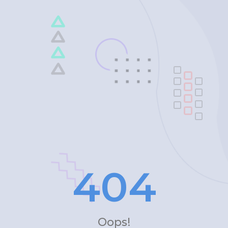
4
0
4
Oops!