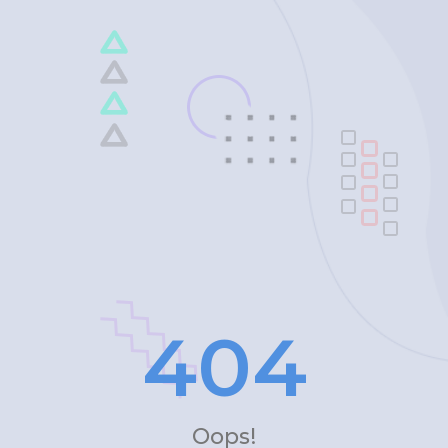
4
0
4
Oops!