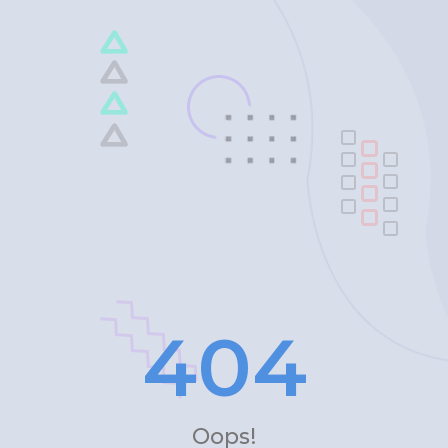
4
0
4
Oops!