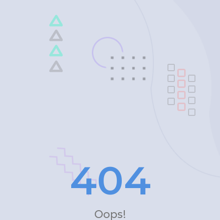
4
0
4
Oops!