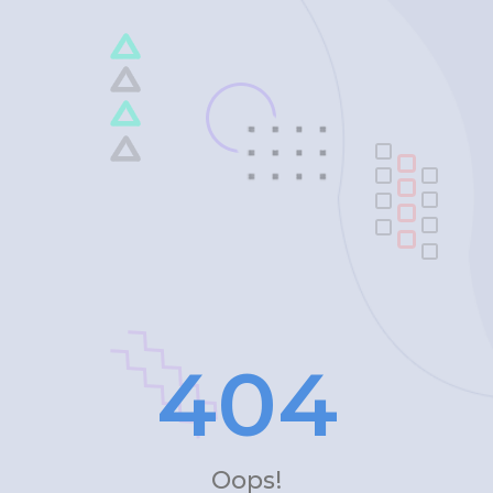
4
0
4
Oops!