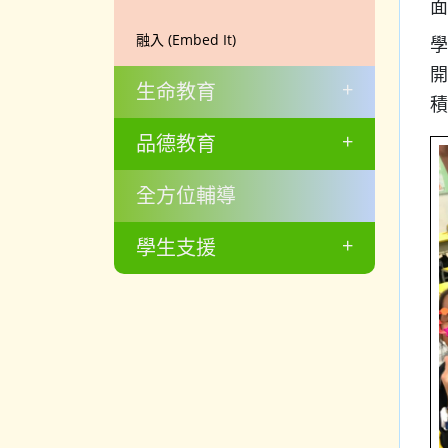
面
融入 (Embed It)
學
開
+
生命教育
積
+
品德教育
全方位輔導
+
學生支援