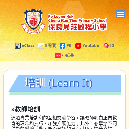
T
eClass
E閱讀
FB
Youtube
IG
小紅書
培訓 (Learn It)
»教師培訓
通過專業培訓和的互相交流學習，讓教師明白正向教
育的理念和技巧，加強推展能力；此外，亦舉辦不同
種類的體驗活動，照顧教師的身心健康，提升幸福