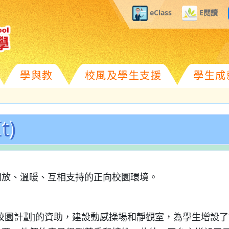
eClass
E閱讀
學與教
校風及學生支援
學生成
t)
開放、溫暖、互相支持的正向校園環境。
校園計劃]的資助，建設動感操場和靜觀室，為學生增設