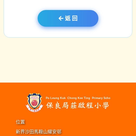
返 回
位置
新界沙田馬鞍山耀安邨