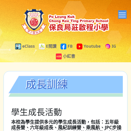
T
eClass
E閱讀
FB
Youtube
IG
小紅書
成長訓練
學生成長活動
本校為學生提供多元的學生成長活動，包括：五年級
成長營、六年級成長、風紀訓練營、乘風航、JPC步操