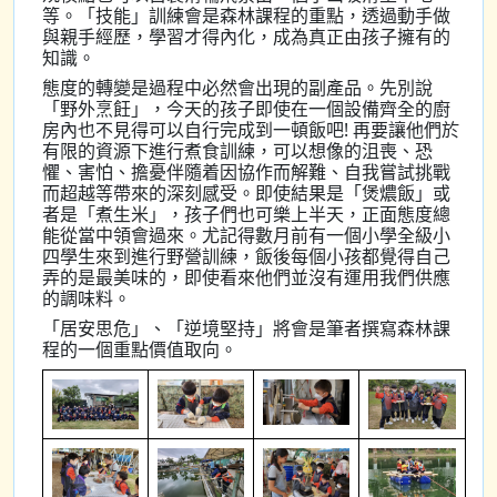
等。「技能」訓練會是森林課程的重點，透過動手做
與親手經歷，學習才得內化，成為真正由孩子擁有的
知識。
態度的轉變是過程中必然會出現的副產品。先別說
「野外烹飪」，今天的孩子即使在一個設備齊全的廚
房內也不見得可以自行完成到一頓飯吧! 再要讓他們於
有限的資源下進行煮食訓練，可以想像的沮喪、恐
懼、害怕、擔憂伴隨着因協作而解難、自我嘗試挑戰
而超越等帶來的深刻感受。即使結果是「煲燶飯」或
者是「煮生米」，孩子們也可樂上半天，正面態度總
能從當中領會過來。尤記得數月前有一個小學全級小
四學生來到進行野營訓練，飯後每個小孩都覺得自己
弄的是最美味的，即使看來他們並沒有運用我們供應
的調味料。
「居安思危」、「逆境堅持」將會是筆者撰寫森林課
程的一個重點價值取向。