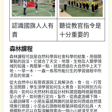
認識國旗人人有
聽從教官指令是
責
十分重要的
森林課程
森林課程可說是自然科學與社會科學的結集，用個簡
單點的說法，它揉合了天文、地理、生物及人類學領
域的知識。再簡單一點，就是透過在大自然中上天下
地、一草一木、一蟲一鳥等所能衍生的學習過程中所
涉及的常識。
從大自然中以有限資源與工具解決衣、食、住、行等
生活問題；學生須學習如何生火煮食、如何辨別方向
風向、如何以天然材料或設計材料建造臨時遮蔽物甚
至小房子、如何進行定向、紮作、從高處游繩下降、
山藝訓練等。小朋友最感興趣的該是如何透過自然環
境進行遊戲；小至由石頭樹枝樹葉拼砌成的玩具，大
規模點也可以自製滑輪飛索由一個小山坡滑至平地