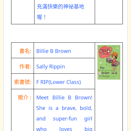
充滿快樂的神祕基地
喔！
書名:
Billie B Brown
作者:
Sally Rippin
索書號:
F RIP(Lower Class)
簡介 :
Meet Billie B Brown!
She is a brave, bold,
and super-fun girl
who loves big