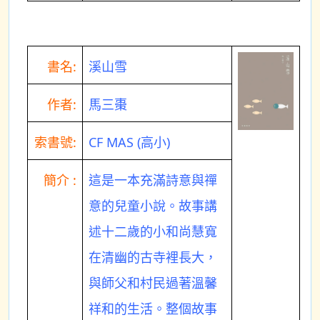
書名:
溪山雪
作者:
馬三棗
索書號:
CF MAS (高小)
簡介 :
這是一本充滿詩意與禪
意的兒童小說。故事講
述十二歲的小和尚慧寬
在清幽的古寺裡長大，
與師父和村民過著溫馨
祥和的生活。整個故事