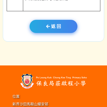
返 回
位置
新界沙田馬鞍山耀安邨