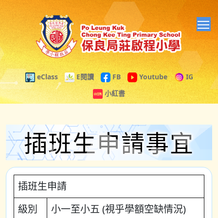
T
eClass
E閱讀
FB
Youtube
IG
小紅書
插班生申請事宜
插班生申請
級別
小一至小五 (視乎學額空缺情況)