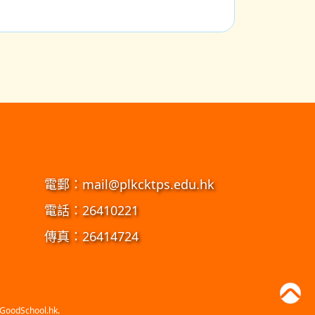
電郵：
mail@plkcktps.edu.hk
電話：26410221
傳真：26414724
GoodSchool.hk
.