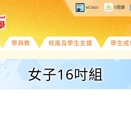
eClass
E閱讀
學與教
校風及學生支援
學生成
女子16吋組