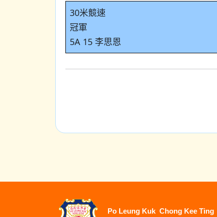
30米競速
冠軍
5A 15 李思恩