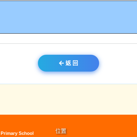
返 回
位置