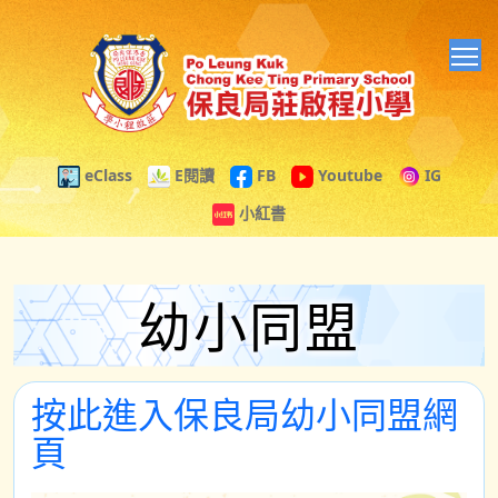
T
eClass
E閱讀
FB
Youtube
IG
小紅書
幼小同盟
按此進入保良局幼小同盟網
頁