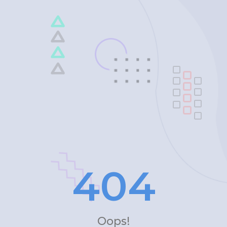
4
0
4
Oops!