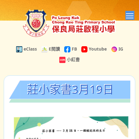
T
eClass
E閱讀
FB
Youtube
IG
小紅書
莊小家書3月19日