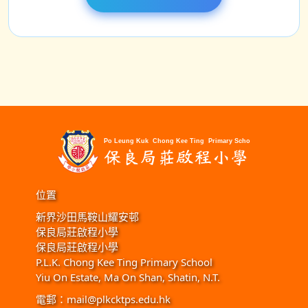
位置
新界沙田馬鞍山耀安邨
保良局莊啟程小學
保良局莊啟程小學
P.L.K. Chong Kee Ting Primary School
Yiu On Estate, Ma On Shan, Shatin, N.T.
電郵：
mail@plkcktps.edu.hk