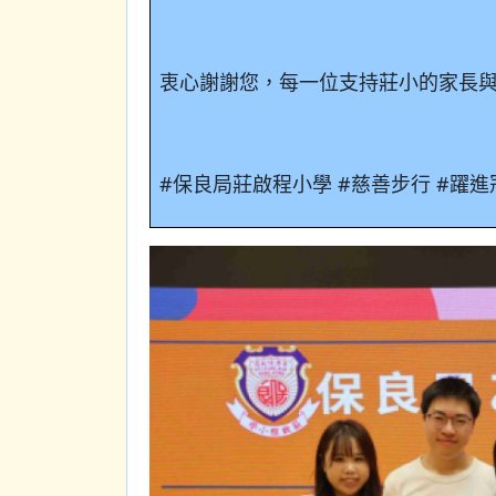
衷心謝謝您，每一位支持莊小的家長與孩子
#
保良局莊啟程小學
#
慈善步行
#
躍進