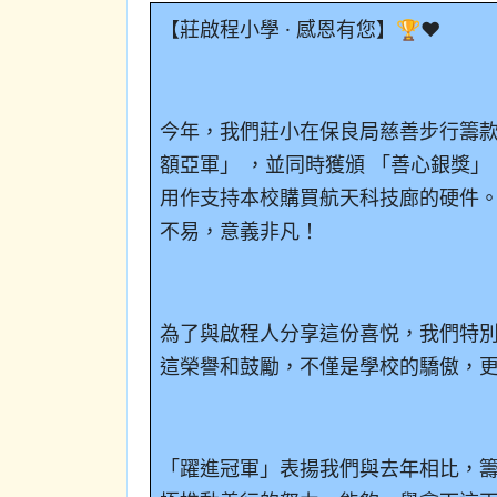
【莊啟程小學
·
感恩有您】🏆❤️
今年，我們莊小在保良局慈善步行籌款
額亞軍」 ，並同時獲頒 「善心銀獎」
用作支持本校購買航天科技廊的硬件
不易，意義非凡！
為了與啟程人分享這份喜悦，我們特
這榮譽和鼓勵，不僅是學校的驕傲，
「躍進冠軍」表揚我們與去年相比，