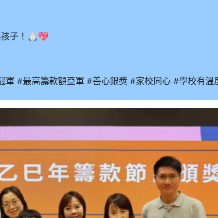
！🙏🏻💖
冠軍
#
最高籌款額亞軍
#
善心銀獎
#
家校同心
#
學校有溫