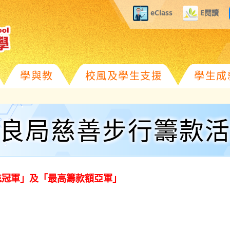
eClass
E閱讀
學與教
校風及學生支援
學生成
良局慈善步行籌款
進冠軍」及「最高籌款額亞軍」