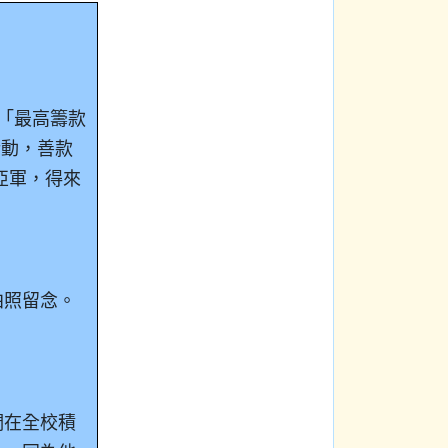
「最高籌款
活動，善款
亞軍，得來
拍照留念。
們在全校積