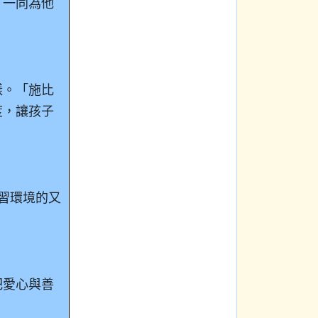
，一同為他
樣。「施比
度，讓孩子
習環境的又
把愛心與善