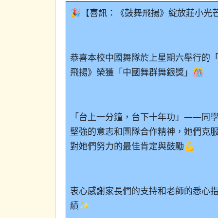
🎉【喜訊：《鼓舞飛揚》綻放莊小光芒
恭喜本校中國舞隊於上星期六舉行的
飛揚》榮獲「中國舞群舞銀獎」🎊
「台上一分鐘，台下十年功」——同
堅強的意志和團隊合作精神，她們克
對她們努力的最佳肯定與鼓勵💪
衷心感謝家長們的支持和老師的悉心
績✨