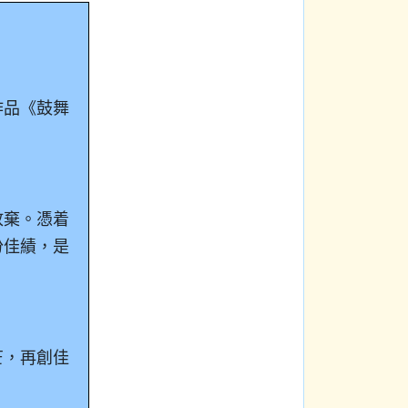
作品《鼓舞
放棄。憑着
份佳績，是
芒，再創佳