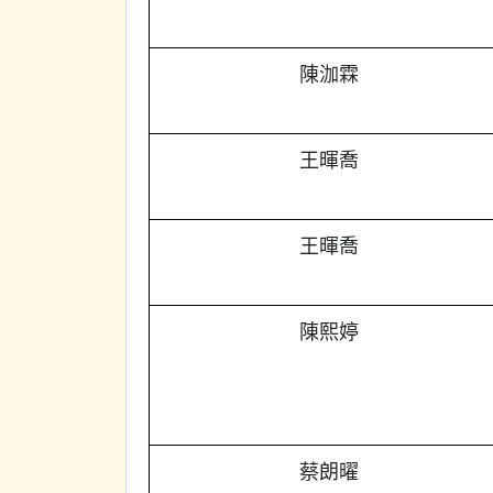
陳泇霖
王暉喬
王暉喬
陳熙婷
蔡朗曜