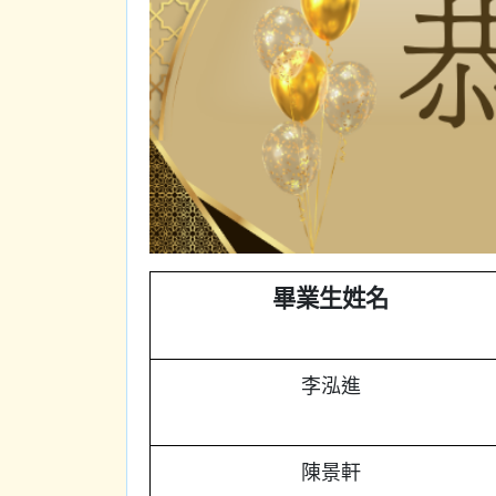
畢業生姓名
李泓進
陳景軒