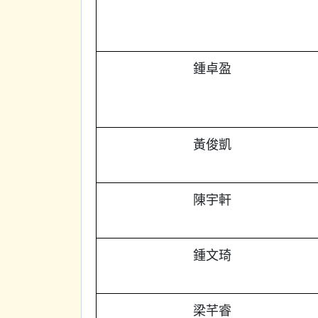
鍾卓盈
黃俊凱
陳宇軒
鍾文琦
梁芊睿