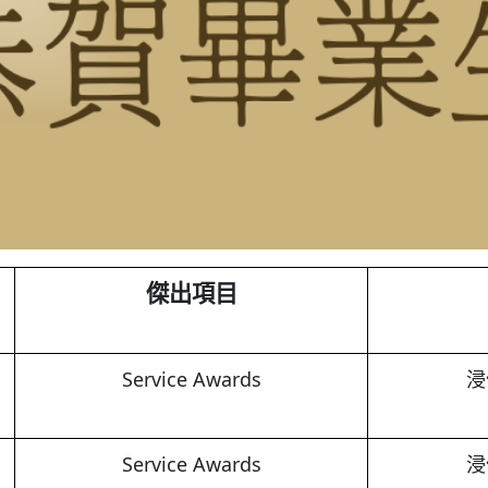
傑出項目
Service Awards
浸
Service Awards
浸