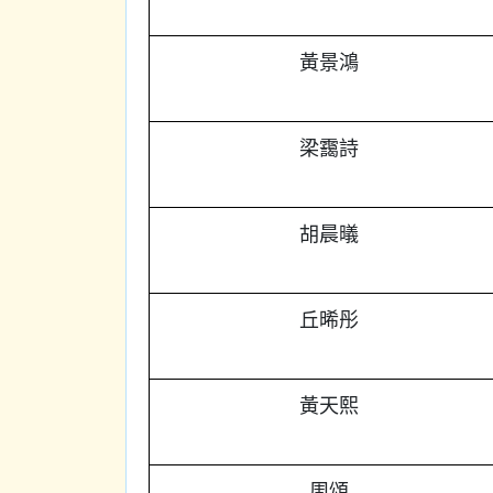
黃景鴻
梁靄詩
胡晨㬢
丘晞彤
黃天熙
周頌