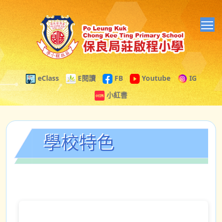
T
eClass
E閱讀
FB
Youtube
IG
小紅書
學校特色