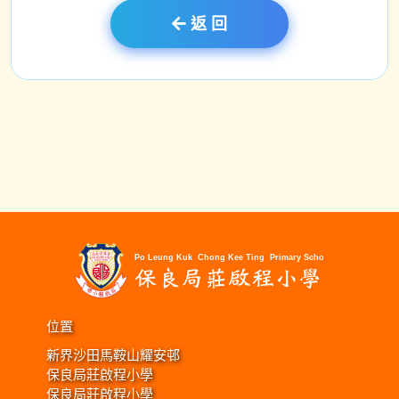
返 回
位置
新界沙田馬鞍山耀安邨
保良局莊啟程小學
保良局莊啟程小學