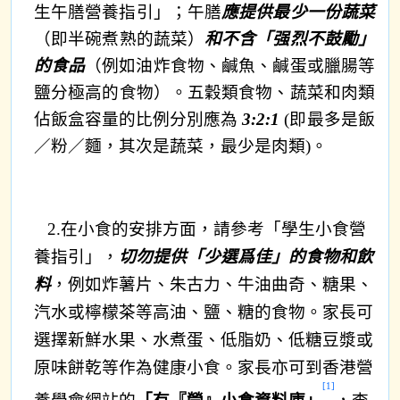
生午膳營養指引」；午膳
應提供最少一份蔬菜
（即半碗煮熟的蔬菜）
和不含「强烈不鼓勵」
的食品
（例如油炸食物、鹹魚、鹹蛋或臘腸等
鹽分極高的食物）。五穀類食物、蔬菜和肉類
佔飯盒容量的比例分別應為
3:2:1
(即最多是飯
／粉／麵，其次是蔬菜，最少是肉類)。
2.
在小食的安排方面，請參考「學生小食營
養指引」，
切勿提供「少選爲佳」的食物和飲
料
，例如炸薯片、朱古力、牛油曲奇、糖果、
汽水或檸檬茶等高油、鹽、糖的食物。家長可
選擇新鮮水果、水煮蛋、低脂奶、低糖豆漿或
原味餅乾等作為健康小食。家長亦可到香港營
[1]