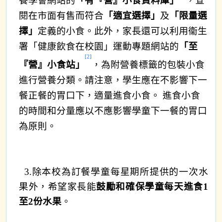
養學會網站的
「有『營』小食資料庫」
，查
閱在市面有售而符合
「適宜選擇」
及
「限量選
擇」
定義的小食。此外，家長還可以利用衞生
署「健康飲食在校園」運動專題網站的
「至
[2]
『營』小食站」
，為附營養標籤的包裝小食
進行營養分類。請注意，學生應在不影響下一
餐正餐的胃口下，適量進食小食。 進食小食
的時間和分量應以不應影響學童下一餐的胃口
為原則。
3.
除本校為訂餐學童每星期所提供的一次水
果外，希望家長能
鼓勵和確保學童每天進食1
至2份水果
。