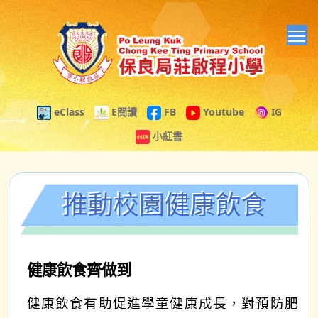
T
eClass
E閱讀
FB
Youtube
IG
小紅書
推動校園健康飲食
健康飲食齊做到
健康飲食有助促進學童健康成長，對預防肥