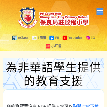
T
eClass
E閱讀
FB
Youtube
IG
小紅書
為非華語學生提供
的教育支援
您的瀏覽器沒有 PDF 插件。您可以
點擊此處下載