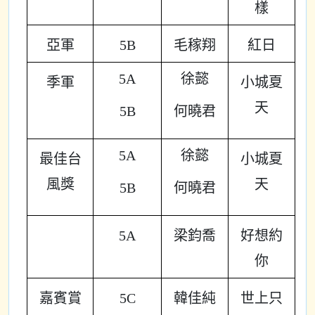
樣
亞軍
5B
毛稼翔
紅日
5A
徐懿
季軍
小城夏
天
5B
何曉君
5A
徐懿
最佳台
小城夏
風獎
天
5B
何曉君
5A
梁鈞喬
好想約
你
嘉賓賞
5C
韓佳純
世上只