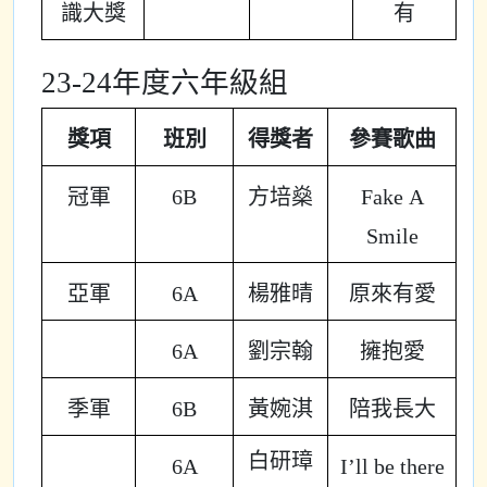
識大獎
有
23-24年度六年級組
獎項
班別
得獎者
參賽歌曲
冠軍
6B
方培燊
Fake A
Smile
亞軍
6A
楊雅晴
原來有愛
6A
劉宗翰
擁抱愛
季軍
6B
黃婉淇
陪我長大
白研璋
6A
I’ll be there