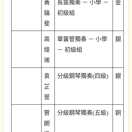
黃
長笛獨奏 － 小學 －
金
鑰
初級組
斐
高
單簧管獨奏 － 小學
銀
焌
－ 初級組
琋
袁
分級鋼琴獨奏(四級)
銀
芷
萱
曾
分級鋼琴獨奏(五級)
銅
朗