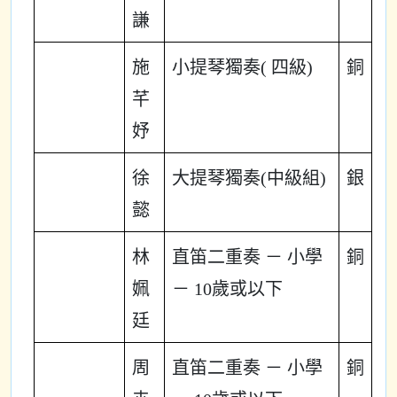
謙
施
小提琴獨奏( 四級)
銅
芊
妤
徐
大提琴獨奏(中級組)
銀
懿
林
直笛二重奏 － 小學
銅
姵
－ 10歲或以下
廷
周
直笛二重奏 － 小學
銅