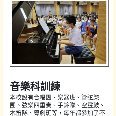
音樂科訓練
本校設有合唱團、樂器班、管弦樂
團、弦樂四重奏、手鈴隊、空靈鼓、
木笛隊、粵劇班等，每年都參加了不