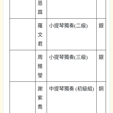
恩
霖
羅
小提琴獨奏(二級)
銀
文
君
周
小提琴獨奏(三級)
銀
雅
瑩
謝
中提琴獨奏 (初級組)
銅
紫
喬