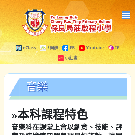
T
eClass
E閱讀
FB
Youtube
IG
小紅書
音樂
»本科課程特色
音樂科在課堂上會以創意、技能、評