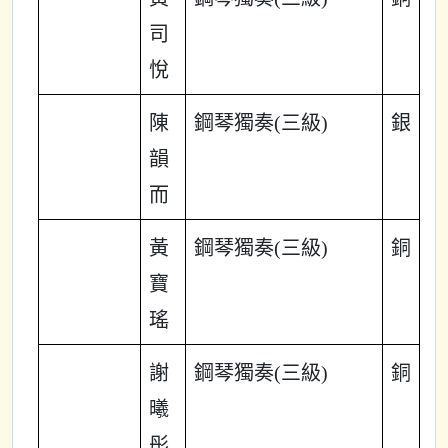
司
悅
陳
鋼琴獨奏(三級)
銀
韻
而
黃
鋼琴獨奏(三級)
銅
寶
瑤
謝
鋼琴獨奏(三級)
銅
曦
彤