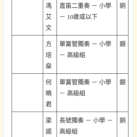
馮
直笛二重奏 － 小學
銅
艾
－ 10歲或以下
文
方
單簧管獨奏 － 小學
銀
培
－ 高級組
燊
何
單簧管獨奏 － 小學
銀
曉
－ 高級組
君
梁
長號獨奏 － 小學 －
銅
諾
高級組