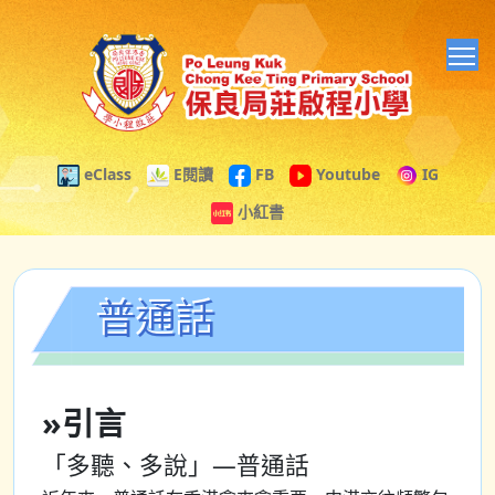
T
eClass
E閱讀
FB
Youtube
IG
小紅書
普通話
»引言
「多聽、多說」—普通話