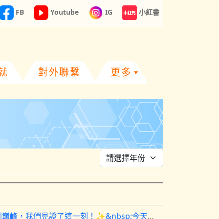
FB
Youtube
IG
小紅書
就
對外聯繫
更多
🏆 頒獎禮現場直擊 │ 從榮譽到巔峰，我們見證了這一刻！✨&nbsp;今天，第八屆沙田區傑出小學生頒獎禮圓滿舉行。較早前公佈的喜訊，在今天化為舞台上最真實的感動&mdash;&mdash;我校6A陳浩僑與5B黃語澄同學，不僅雙雙獲頒「十大傑出學生」殊榮，黃語澄同學更在掌聲與歡呼聲中，勇奪最高榮譽&mdash;&mdash;「星中之星」大獎！ 🌟&nbsp;從初選到決賽，從台下到台上，今天我們親眼見證兩位同學自信從容地接過獎座。這份「星中之星」的肯定，不僅是對語澄個人卓越才能與品德的高度表揚，更象徵著莊小孩子的光芒，足以在眾多孩子中閃耀至頂點。&nbsp;作為啟程人，我們真的以你們為傲！👏&nbsp;#第八屆沙田區傑出小學生 #星中之星 #頒獎禮直擊 #保良局莊啟程小學 #有溫度的學校&nbsp;