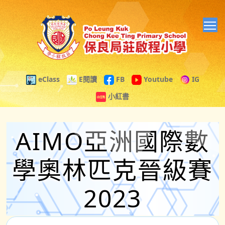
T
eClass
E閱讀
FB
Youtube
IG
小紅書
AIMO亞洲國際數
學奧林匹克晉級賽
2023