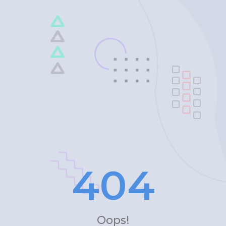
4
0
4
Oops!