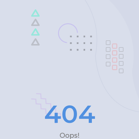
4
0
4
Oops!