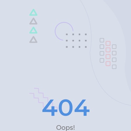
4
0
4
Oops!