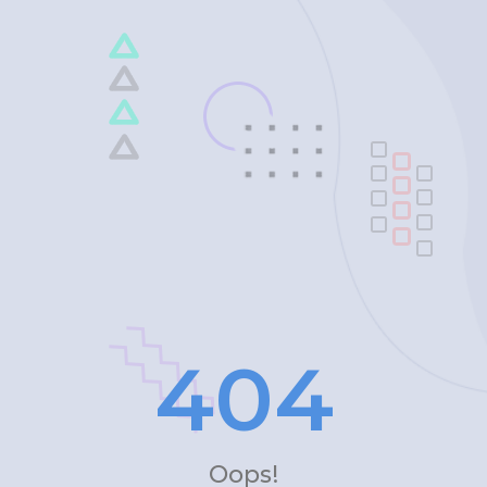
4
0
4
Oops!