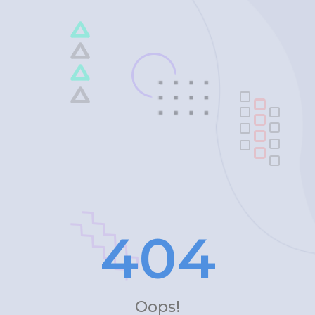
4
0
4
Oops!