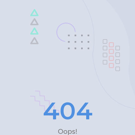
4
0
4
Oops!