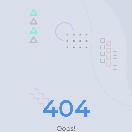
4
0
4
Oops!