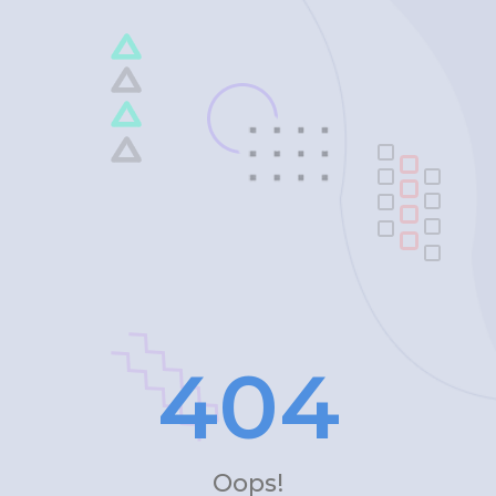
4
0
4
Oops!