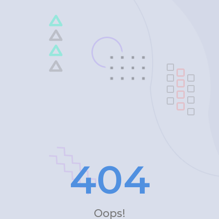
4
0
4
Oops!