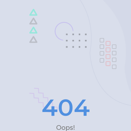
4
0
4
Oops!