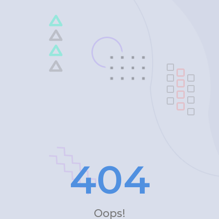
4
0
4
Oops!