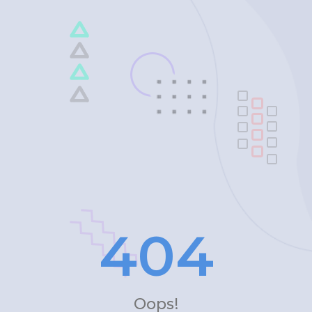
4
0
4
Oops!