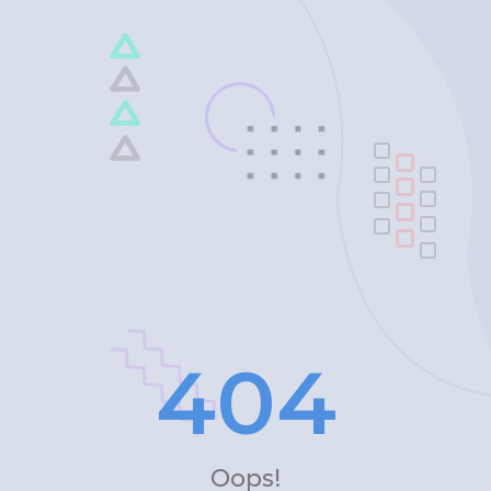
4
0
4
Oops!