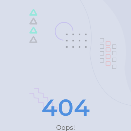
4
0
4
Oops!