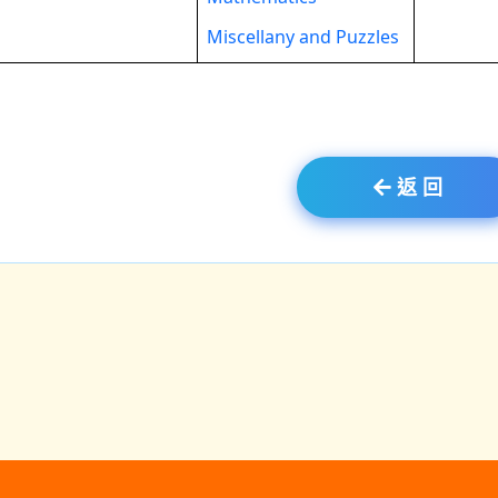
Miscellany and Puzzles
返 回