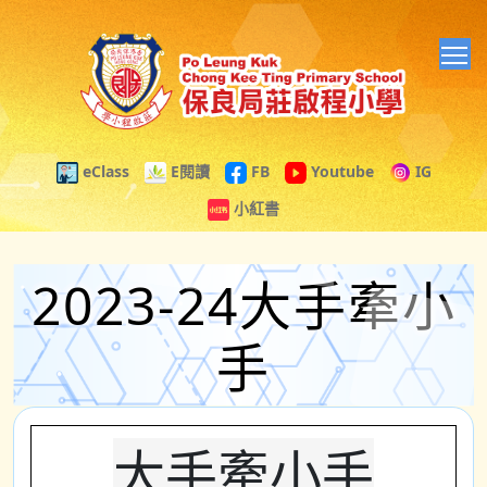
T
eClass
E閱讀
FB
Youtube
IG
小紅書
2023-24大手牽小
手
大手牽小手