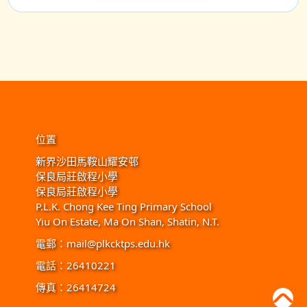
位置
新界沙田馬鞍山耀安邨
保良局莊啟程小學
保良局莊啟程小學
P.L.K. Chong Kee Ting Primary School
Yiu On Estate, Ma On Shan, Shatin, N.T.
電郵：
mail@plkcktps.edu.hk
電話：26410221
傳真：26414724